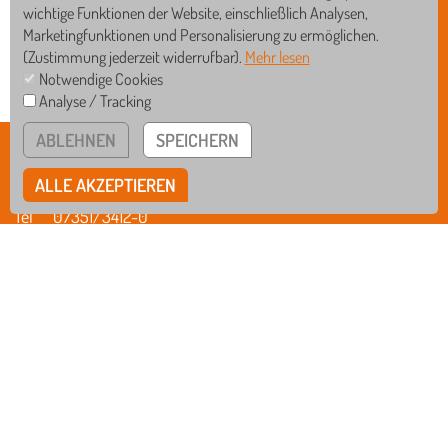
wichtige Funktionen der Website, einschließlich Analysen,
Marketingfunktionen und Personalisierung zu ermöglichen.
(Zustimmung jederzeit widerrufbar).
Mehr lesen
Notwendige Cookies
Analyse / Tracking
GS
WRS
ABLEHNEN
SPEICHERN
BISCHOF-SPROLL-BILDUNGSZENTRUM
RS
GYM
Rißegger Straße 108 • 88400 Biberach
ALLE AKZEPTIEREN
Tel
07351/3412-0
Fax
07351/3412-12
Mail
verwaltung@schule-bsbz.de
bsbzbiberach
IMPRESSUM
DATENSCHUTZ
HINWEISGEBERSYSTEM
COOKIE EINSTELLUNGEN