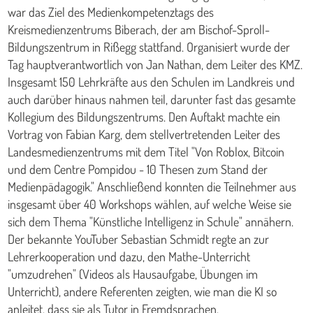
war das Ziel des Medienkompetenztags des
Kreismedienzentrums Biberach, der am Bischof-Sproll-
Bildungszentrum in Rißegg stattfand. Organisiert wurde der
Tag hauptverantwortlich von Jan Nathan, dem Leiter des KMZ.
Insgesamt 150 Lehrkräfte aus den Schulen im Landkreis und
auch darüber hinaus nahmen teil, darunter fast das gesamte
Kollegium des Bildungszentrums. Den Auftakt machte ein
Vortrag von Fabian Karg, dem stellvertretenden Leiter des
Landesmedienzentrums mit dem Titel "Von Roblox, Bitcoin
und dem Centre Pompidou - 10 Thesen zum Stand der
Medienpädagogik." Anschließend konnten die Teilnehmer aus
insgesamt über 40 Workshops wählen, auf welche Weise sie
sich dem Thema "Künstliche Intelligenz in Schule" annähern.
Der bekannte YouTuber Sebastian Schmidt regte an zur
Lehrerkooperation und dazu, den Mathe-Unterricht
"umzudrehen" (Videos als Hausaufgabe, Übungen im
Unterricht), andere Referenten zeigten, wie man die KI so
anleitet, dass sie als Tutor in Fremdsprachen,