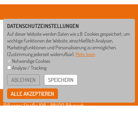
DATENSCHUTZEINSTELLUNGEN
Auf dieser Website werden Daten wie z.B. Cookies gespeichert, um
wichtige Funktionen der Website, einschließlich Analysen,
Marketingfunktionen und Personalisierung zu ermöglichen.
(Zustimmung jederzeit widerrufbar).
Mehr lesen
Notwendige Cookies
Analyse / Tracking
GS
WRS
ABLEHNEN
SPEICHERN
RS
GYM
ALLE AKZEPTIEREN
BISCHOF-SPROLL-BILDUNGSZENTRUM
Rißegger Straße 108 • 88400 Biberach
Tel
07351/3412-0
Fax
07351/3412-12
Mail
verwaltung@schule-bsbz.de