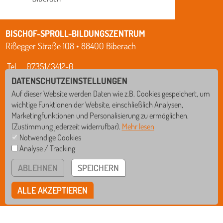
BISCHOF-SPROLL-BILDUNGSZENTRUM
Rißegger Straße 108 • 88400 Biberach
Tel
07351/3412-0
Fax
07351/3412-12
DATENSCHUTZEINSTELLUNGEN
Mail
verwaltung@schule-bsbz.de
Auf dieser Website werden Daten wie z.B. Cookies gespeichert, um
wichtige Funktionen der Website, einschließlich Analysen,
bsbzbiberach
Marketingfunktionen und Personalisierung zu ermöglichen.
(Zustimmung jederzeit widerrufbar).
Mehr lesen
Notwendige Cookies
IMPRESSUM
Analyse / Tracking
DATENSCHUTZ
GS
WRS
HINWEISGEBERSYSTEM
ABLEHNEN
SPEICHERN
COOKIE EINSTELLUNGEN
RS
GYM
ALLE AKZEPTIEREN