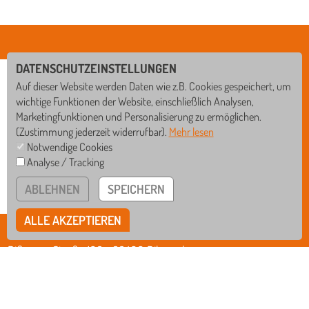
DATENSCHUTZEINSTELLUNGEN
Auf dieser Website werden Daten wie z.B. Cookies gespeichert, um
wichtige Funktionen der Website, einschließlich Analysen,
Marketingfunktionen und Personalisierung zu ermöglichen.
(Zustimmung jederzeit widerrufbar).
Mehr lesen
Notwendige Cookies
Analyse / Tracking
GS
WRS
ABLEHNEN
SPEICHERN
RS
GYM
ALLE AKZEPTIEREN
BISCHOF-SPROLL-BILDUNGSZENTRUM
Rißegger Straße 108 • 88400 Biberach
Tel
07351/3412-0
Fax
07351/3412-12