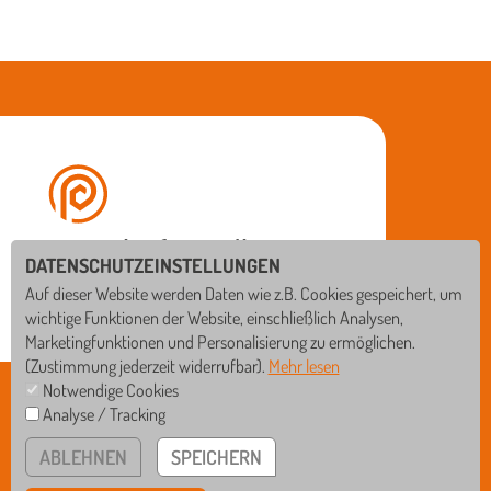
DATENSCHUTZEINSTELLUNGEN
Auf dieser Website werden Daten wie z.B. Cookies gespeichert, um
wichtige Funktionen der Website, einschließlich Analysen,
Marketingfunktionen und Personalisierung zu ermöglichen.
(Zustimmung jederzeit widerrufbar).
Mehr lesen
Notwendige Cookies
BISCHOF-SPROLL-BILDUNGSZENTRUM
Analyse / Tracking
Rißegger Straße 108 • 88400 Biberach
GS
WRS
ABLEHNEN
SPEICHERN
Tel
07351/3412-0
RS
GYM