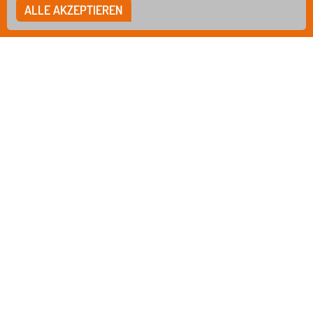
Fax
07351/3412-12
ALLE AKZEPTIEREN
Mail
verwaltung@schule-bsbz.de
bsbzbiberach
IMPRESSUM
DATENSCHUTZ
HINWEISGEBERSYSTEM
COOKIE EINSTELLUNGEN
IN ZUSAMMENARBEIT MIT