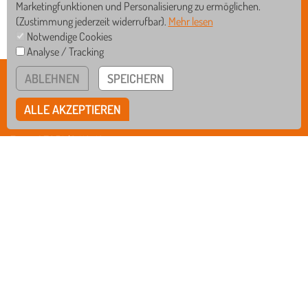
Marketingfunktionen und Personalisierung zu ermöglichen.
(Zustimmung jederzeit widerrufbar).
Mehr lesen
Notwendige Cookies
Analyse / Tracking
GS
WRS
ABLEHNEN
SPEICHERN
BISCHOF-SPROLL-BILDUNGSZENTRUM
Rißegger Straße 108 • 88400 Biberach
RS
GYM
ALLE AKZEPTIEREN
Tel
07351/3412-0
Fax
07351/3412-12
Mail
verwaltung@schule-bsbz.de
bsbzbiberach
IMPRESSUM
DATENSCHUTZ
HINWEISGEBERSYSTEM
COOKIE EINSTELLUNGEN