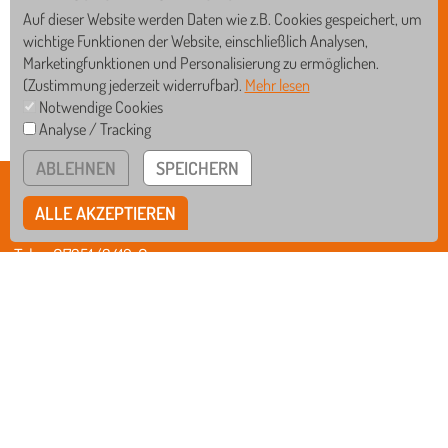
Auf dieser Website werden Daten wie z.B. Cookies gespeichert, um
wichtige Funktionen der Website, einschließlich Analysen,
Marketingfunktionen und Personalisierung zu ermöglichen.
(Zustimmung jederzeit widerrufbar).
Mehr lesen
Notwendige Cookies
Analyse / Tracking
GS
WRS
ABLEHNEN
SPEICHERN
BISCHOF-SPROLL-BILDUNGSZENTRUM
RS
GYM
ALLE AKZEPTIEREN
Rißegger Straße 108 • 88400 Biberach
Tel
07351/3412-0
Fax
07351/3412-12
Mail
verwaltung@schule-bsbz.de
bsbzbiberach
IMPRESSUM
DATENSCHUTZ
HINWEISGEBERSYSTEM