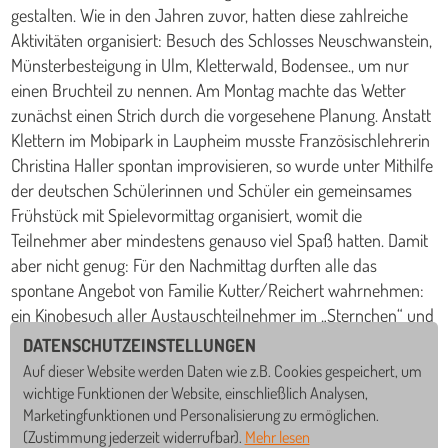
gestalten. Wie in den Jahren zuvor, hatten diese zahlreiche
Aktivitäten organisiert: Besuch des Schlosses Neuschwanstein,
Münsterbesteigung in Ulm, Kletterwald, Bodensee., um nur
einen Bruchteil zu nennen. Am Montag machte das Wetter
zunächst einen Strich durch die vorgesehene Planung. Anstatt
Klettern im Mobipark in Laupheim musste Französischlehrerin
Christina Haller spontan improvisieren, so wurde unter Mithilfe
der deutschen Schülerinnen und Schüler ein gemeinsames
Frühstück mit Spielevormittag organisiert, womit die
Teilnehmer aber mindestens genauso viel Spaß hatten. Damit
aber nicht genug: Für den Nachmittag durften alle das
spontane Angebot von Familie Kutter/Reichert wahrnehmen:
ein Kinobesuch aller Austauschteilnehmer im „Sternchen“ und
das exklusiv. Herr Kutter erzählte vorab in bestem Französisch,
DATENSCHUTZEINSTELLUNGEN
welche Rolle seine Vorfahren und das Kino in Biberach gespielt
Auf dieser Website werden Daten wie z.B. Cookies gespeichert, um
hatten. Die Schülerinnen und Schüler hatten sich zuvor für
wichtige Funktionen der Website, einschließlich Analysen,
Marketingfunktionen und Personalisierung zu ermöglichen.
den Film „Chantal im Märchenland“ entschieden, der bei
(Zustimmung jederzeit widerrufbar).
Mehr lesen
Popcorn in den gemütlichen Sesseln genau richtig ankam.